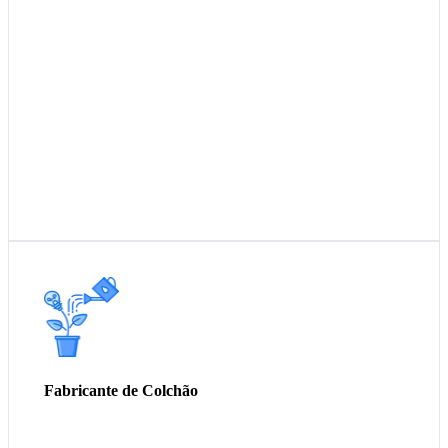
Embalagem para roupas com adesivo
Embalagem para colchão
Sacos ZIP LOCK
Filme PE em rolos / boninas
TNT para ensacar molas
TNT estampado
Feltro
Fitas de borda de colchão
Embalagem plástica de colchão
Fabricante de Colchão
Grampos metálicos
Zipper
Velcro