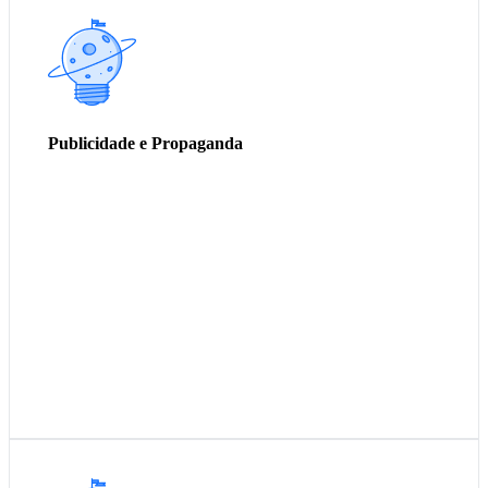
Filme Adesivado de PVC
Fita adesiva de BOPP
Plástico Bolha
Filme Stretch
Publicidade e Propaganda