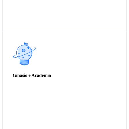
Colchonete
Tapete de YOGA
Tatami de EVA
Ginásio e Academia