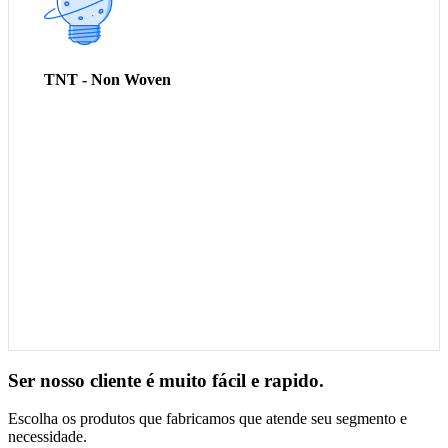
TNT - S, SS, SSS, SMS, SSMS
Meltblow
Manta / Feltro
Manta Costurada - Bidim
TNT - Non Woven
Ser nosso cliente é muito fácil e rapido.
Escolha os produtos que fabricamos que atende seu segmento e
necessidade.