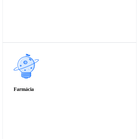
Máscara descartável Adulto e Infantil
Máscara KN 95
Touca descartável
Pro pé descartável
Avental descartável
Farmácia
Kit paciente e médico
Envelopes de esterilização
Luvas de banho para pacientes
Chinelos de EVA
Separador de dedos de EVA
Sache de alcool