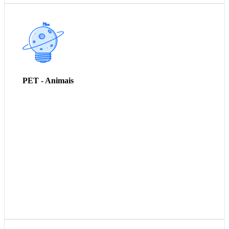
Camas de cachorro
Correas de passeio
Brinquedo para cachorro e gato
PET - Animais