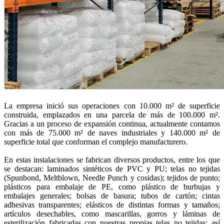
La empresa inició sus operaciones con 10.000 m² de superficie
construida, emplazados en una parcela de más de 100.000 m².
Gracias a un proceso de expansión continua, actualmente contamos
con más de 75.000 m² de naves industriales y 140.000 m² de
superficie total que conforman el complejo manufacturero.
En estas instalaciones se fabrican diversos productos, entre los que
se destacan: laminados sintéticos de PVC y PU; telas no tejidas
(Spunbond, Meltblown, Needle Punch y cosidas); tejidos de punto;
plásticos para embalaje de PE, como plástico de burbujas y
embalajes generales; bolsas de basura; tubos de cartón; cintas
adhesivas transparentes; elásticos de distintas formas y tamaños;
artículos desechables, como mascarillas, gorros y láminas de
esterilización fabricadas con nuestras propias telas no tejidas; así